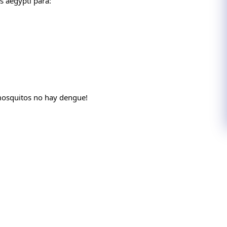
s aegypti para:
mosquitos no hay dengue!