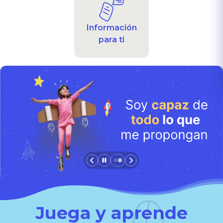
Información
para ti
Juega y aprende